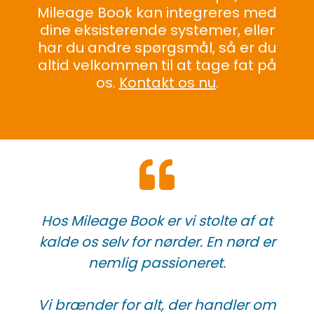
Mileage Book kan integreres med
dine eksisterende systemer, eller
har du andre spørgsmål, så
er du
altid velkommen til at tage fat på
os.
Kontakt os nu
.
Hos Mileage Book er vi stolte af at
kalde os selv for nørder.
En nørd er
nemlig passioneret.
Vi brænder for alt, der handler om