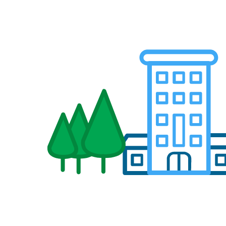
Optagede versioner af nogle a
Skader & forsikring
har afholdt.
Mobil skadesindberetning og fuld
udnyttelse af forsikringer.
Opavestyring
Administrer opgaver og knyt dem
til udstyr eller køretøj.