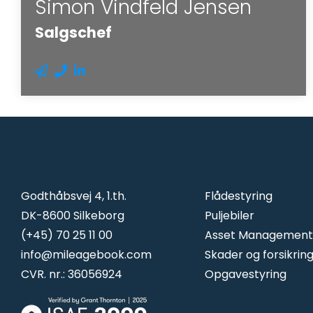
Simon Vindfeld Jensen
Salgschef
Godthåbsvej 4, 1.th.
Flådestyring
DK-8600 Silkeborg
Puljebiler
(+45) 70 25 11 00
Asset Management
info@mileagebook.com
Skader og forsikrin
CVR. nr.: 36056924
Opgavestyring