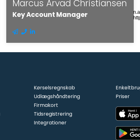
Marcus Arvad Christiansen
Key Account Manager
Kørselsregnskab
Enkeltbru
Udlægshåndtering
Priser
Firmakort
g
Tidsregistrering
I
ntegra
tioner