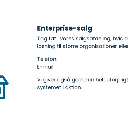
Kørselssatser
f de webinarer vi tidligere
Se de nyeste satser for
Enterprise-salg
Tag fat i vores salgsafdeling, hvis 
løsning til større organisationer ell
Telefon:
70 25 11 00
E-mail:
sales@mileagebook.com
Vi giver også gerne en helt uforpli
systemet i aktion.