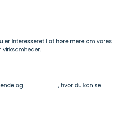
 kørsel i 2026.
du er interesseret i at høre mere om vores
er virksomheder.
gtende og
gratis demo
, hvor du kan se