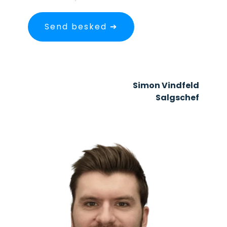
Simon Vindfeld
Salgschef
+45 33 60 24 88
svj@mileagebook.com