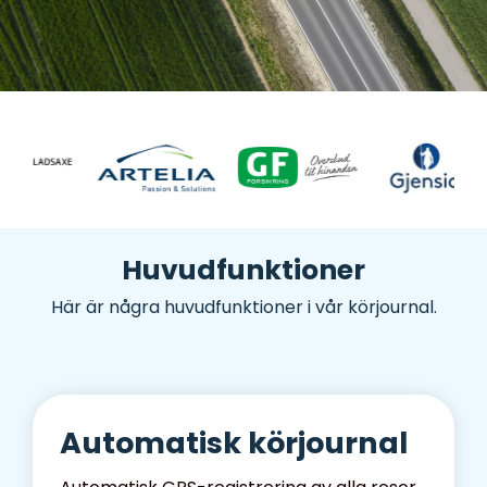
och koppla
dem till
utrustning
eller
fordon.
Huvudfunktioner
Här är några huvudfunktioner i vår körjournal.
Automatisk körjournal