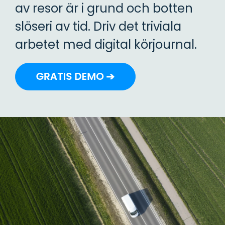
bokningsmodul.
av resor är i grund och botten
som
AirPlus
anställd.
Corporate
slöseri av tid. Driv det triviala
Matcha
Asset
kvitton
management
med
arbetet med digital körjournal.
AirPlus-
Administration
transaktioner
och
spårning
av verktyg,
utrustning
och
material.
Skador
&
försäkring
Mobil
skadeanmälan
och fullt
utnyttjande
av
försäkringar.
Uppgiftsstyrning
Hantera
uppgifter