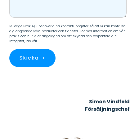
Mileage Book A/S behöver dina kontaktuppgifter så att vi kan kontakta
dig angående våra produkter och tjänster. För mer information om vår
praxis och hur vi är angelägna om att skydda och respektera din
integritet, läs vår
personuppgiftspolicy
.
Simon Vindfeld
Försäljningschef
+45 33 60 24 88
svj@mileagebook.com