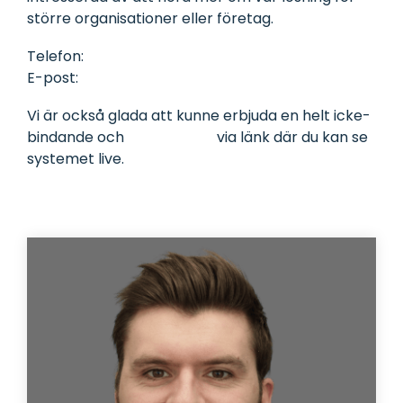
och koppla
större organisationer eller företag.
dem till
utrustning
eller
Telefon:
+45 70 25 11 00
fordon.
E-post:
sales@mileagebook.com
Vi är också glada att kunne erbjuda en helt icke-
bindande och
gratis demo
via länk där du kan se
systemet live.