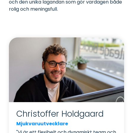
och den unika lagandan som gör vardagen både
och koppla
dem till
rolig och meningsfull.
utrustning
eller
fordon.
Christoffer Holdgaard
Mjukvaruutvecklare
"Vi är ett flexibelt och dynamiskt team och