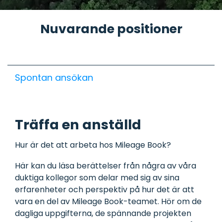
bokningsmodul.
som
AirPlus
anställd.
Corporate
Matcha
Nuvarande positioner
Asset
kvitton
management
med
AirPlus-
Administration
transaktioner
och
spårning
av verktyg,
utrustning
Spontan ansökan
och
material.
Skador
Träffa en anställd
&
försäkring
Mobil
Hur är det att arbeta hos Mileage Book?
skadeanmälan
och fullt
utnyttjande
Här kan du läsa berättelser från några av våra
av
duktiga kollegor som delar med sig av sina
försäkringar.
erfarenheter och perspektiv på hur det är att
vara en del av Mileage Book-teamet. Hör om de
Uppgiftsstyrning
dagliga uppgifterna, de spännande projekten
Hantera
uppgifter