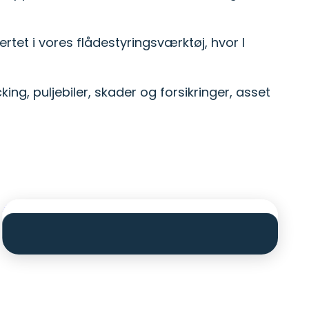
 kørsel i 2026.
tet i vores flådestyringsværktøj, hvor I
g, puljebiler, skader og forsikringer, asset