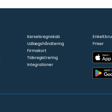
Kørselsregnskab
Enkeltbru
Udlægshåndtering
Priser
Firmakort
g
Tidsregistrering
I
ntegra
tioner