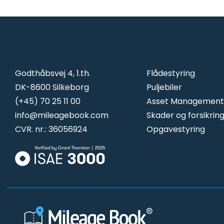
Godthåbsvej 4, 1.th.
Flådestyring
DK-8600 Silkeborg
Puljebiler
(+45) 70 25 11 00
Asset Management
info@mileagebook.com
Skader og forsikrin
CVR. nr.: 36056924
Opgavestyring