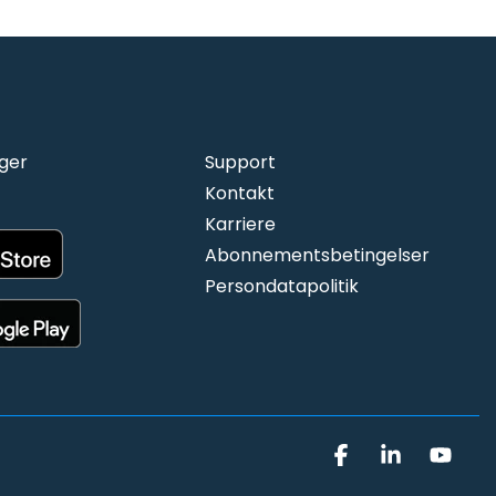
ger
Support
Kontakt
Karriere
Abonnementsbetingelser
Persondatapolitik
Facebook
Linkedin
You