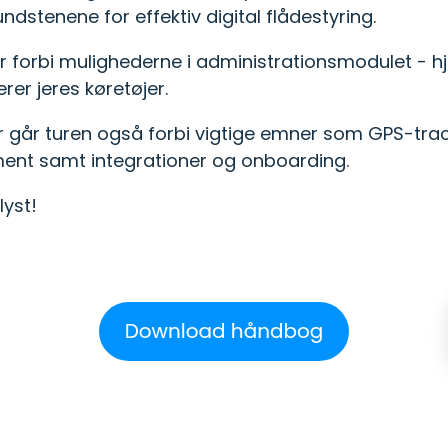
dstenene for effektiv digital flådestyring.
Kørselssatser
f de webinarer vi tidligere
Se de nyeste satser for
forbi mulighederne i administrationsmodulet - hjer
rer jeres køretøjer.
går turen også forbi vigtige emner som GPS-trackin
nt samt integrationer og onboarding.
yst!