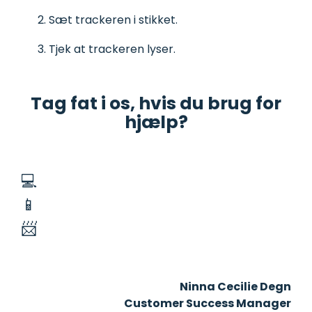
Sæt trackeren i stikket.
Tjek at trackeren lyser.
Tag fat i os, hvis du brug for
hjælp?
💻
Supportcenter
📱
+45 70 25 11 00
📨
support@mileagebook.com
Ninna Cecilie Degn
Customer Success Manager