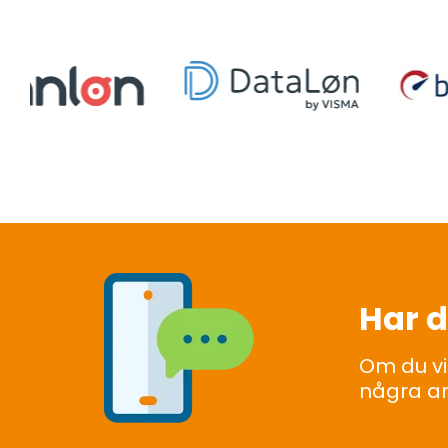
Har d
Om du vi
några a