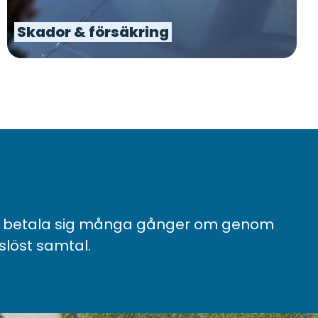
Skador & försäkring
kan betala sig många gånger om genom
gslöst samtal
.