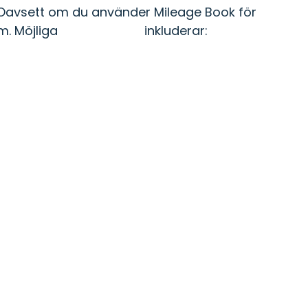
. Oavsett om du använder Mileage Book för
m. Möjliga
integrationer
inkluderar: