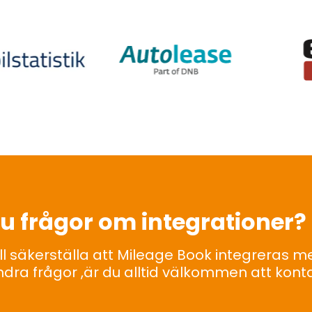
u frågor om integrationer?
ll säkerställa att Mileage Book integreras me
ndra frågor
,
är du
alltid välkommen att kont