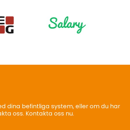
d dina befintliga system, eller om du har
akta oss.
Kontakta oss nu
.