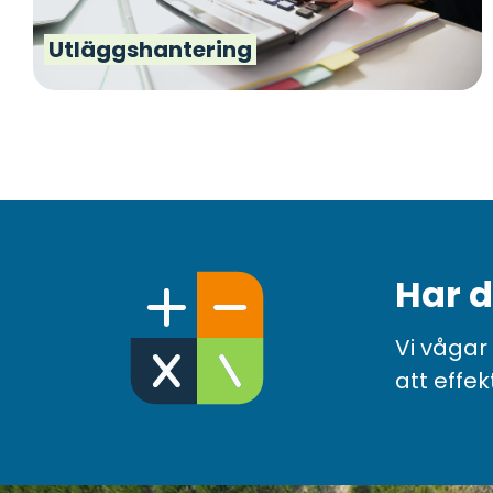
Utläggshantering
Har d
Vi vågar
att effek