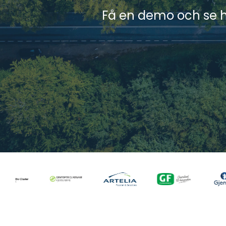
Få en demo och se hu
Skador & försäkring
Mobil skadeanmälan och fullt
utnyttjande av försäkringar.
Uppgiftsstyrning
Hantera uppgifter och koppla dem
till utrustning eller fordon.