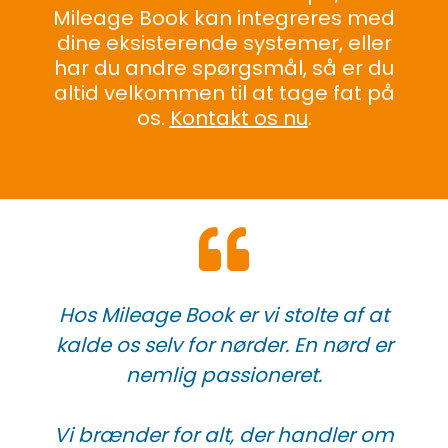
Mileage Book kan integreres med
dine eksisterende systemer, eller
har du andre spørgsmål, så
er du
altid velkommen til at tage fat på
os.
Kontakt os nu
.
Hos Mileage Book er vi stolte af at
kalde os selv for nørder.
En nørd er
nemlig passioneret.
Vi brænder for alt, der handler om