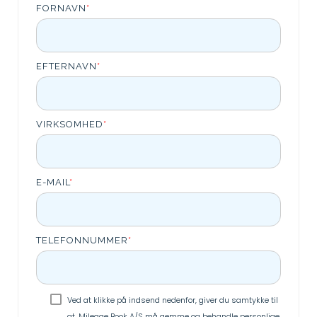
FORNAVN
*
EFTERNAVN
*
VIRKSOMHED
*
E-MAIL
*
TELEFONNUMMER
*
Ved at klikke på indsend nedenfor, giver du samtykke til
at, Mileage Book A/S må gemme og behandle personlige