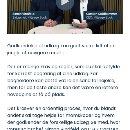
gør hverdagen nemmere
AirPlus
Webcast
for alle.
Asset
Corporate
Korte videoer med tips og
management
Match
tricks til tidsbesparende
Administration
kvitteringer
administration af kørsel,
og sporing
med
udlæg, flåde og tid - på
af værktøj,
AirPlus-
den rigtige side af loven.
udstyr og
transaktioner.
Håndbog: 60-dages-
materiel.
reglen
Hjælp til at forstå 60-
Godkendelse af udlæg kan godt være lidt af en
dages-reglen, undgå
skattesmæk og unødig
Skader
jungle at navigere rundt i.
adminstration.
&
forsikring
Webinar
Der er mange krav og regler, som du skal opfylde
Mobil
Optagede versioner af
skadesindberetning
for korrekt bogføring af dine udlæg. For
Kørselssatser
nogle af de webinarer vi
og fuld
tidligere har afholdt.
Se de nyeste satser for
udnyttelse
bogholdere kan dette være en sand fornøjelse,
kørsel i 2026.
af
men for de fleste andre kan det være en lettere
forsikringer.
hovedpine at få på plads.
Opavestyring
Det kræver en ordentlig proces, hvor du blandt
Administrer
opgaver
andet skal tage højde for momskoder og hvem
og knyt
dem til
der godkender de forskellige udlæg. Se med, hvor
udstyr eller
vores salgschef, Simon Vindfeld, og CEO, Carsten
køretøj.