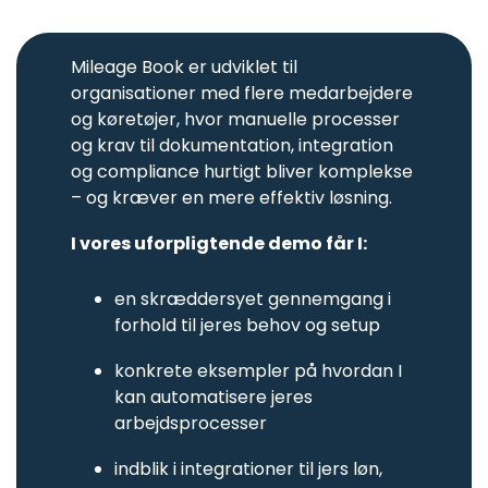
gør hverdagen nemmere
AirPlus
Webcast
for alle.
Asset
Corporate
Korte videoer med tips og
management
Match
tricks til tidsbesparende
Mileage Book er udviklet til
Administration
kvitteringer
administration af kørsel,
og sporing
med
organisationer med flere medarbejdere
udlæg, flåde og tid - på
af værktøj,
AirPlus-
den rigtige side af loven.
og køretøjer, hvor manuelle processer
udstyr og
transaktioner.
Håndbog: 60-dages-
materiel.
reglen
og krav til dokumentation, integration
Hjælp til at forstå 60-
og compliance hurtigt bliver komplekse
dages-reglen, undgå
skattesmæk og unødig
Skader
– og kræver en mere effektiv løsning.
adminstration.
&
forsikring
I vores uforpligtende demo får I:
Webinar
Mobil
Optagede versioner af
skadesindberetning
Kørselssatser
nogle af de webinarer vi
og fuld
tidligere har afholdt.
Se de nyeste satser for
en skræddersyet gennemgang i
udnyttelse
kørsel i 2026.
af
forhold til jeres behov og setup
forsikringer.
konkrete eksempler på hvordan I
Opavestyring
kan automatisere jeres
Administrer
arbejdsprocesser
opgaver
og knyt
dem til
indblik i integrationer til jers løn,
udstyr eller
køretøj.