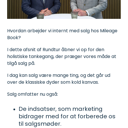
gør hverdagen nemmere
AirPlus
Webcast
for alle.
Asset
Corporate
Korte videoer med tips og
management
Match
tricks til tidsbesparende
Administration
kvitteringer
administration af kørsel,
og sporing
med
udlæg, flåde og tid - på
af værktøj,
AirPlus-
den rigtige side af loven.
Hvordan arbejder vi internt med salg hos Mileage
udstyr og
transaktioner.
Håndbog: 60-dages-
materiel.
reglen
Book?
Hjælp til at forstå 60-
dages-reglen, undgå
I dette afsnit af Rundtur åbner vi op for den
skattesmæk og unødig
Skader
adminstration.
holistiske tankegang, der præger vores måde at
&
forsikring
tilgå salg på.
Webinar
Mobil
Optagede versioner af
skadesindberetning
Kørselssatser
nogle af de webinarer vi
og fuld
I dag kan salg være mange ting, og det går ud
tidligere har afholdt.
Se de nyeste satser for
udnyttelse
kørsel i 2026.
over de klassiske dyder som kold kanvas.
af
forsikringer.
Salg omfatter nu også:
Opavestyring
Administrer
De indsatser, som marketing
opgaver
og knyt
bidrager med for at forberede os
dem til
til salgsmøder.
udstyr eller
køretøj.