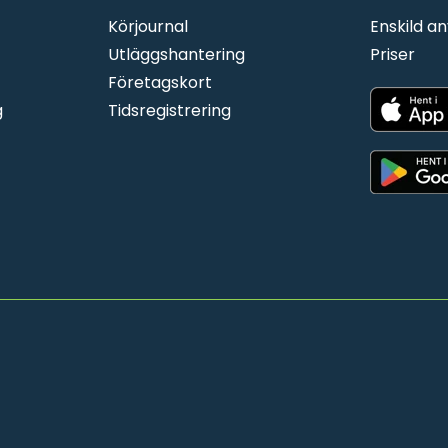
Körjournal
Enskild a
Utläggshantering
Priser
Företagskort
g
Tidsregistrering