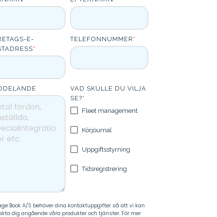
RETAGS-E-
TELEFONNUMMER
*
STADRESS
*
DDELANDE
VAD SKULLE DU VILJA
SE?
*
Fleet management
Körjournal
Uppgiftsstyrning
Tidsregistrering
age Book A/S behöver dina kontaktuppgifter så att vi kan
akta dig angående våra produkter och tjänster. För mer