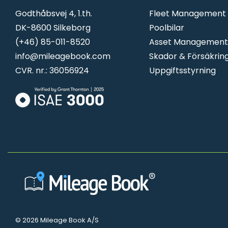
Godthåbsvej 4, 1.th.
Fleet Management
DK-8600 Silkeborg
Poolbilar
(+46) 85-011-8520
Asset Management
info@mileagebook.com
Skador & Försäkrin
CVR. nr.: 36056924
Uppgiftsstyrning
© 2026 Mileage Book A/S