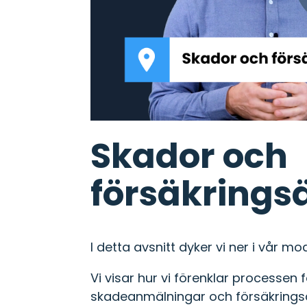
Skador & försäkring
Mobil skadeanmälan och fullt
utnyttjande av försäkringar.
Uppgiftsstyrning
Hantera uppgifter och koppla dem
till utrustning eller fordon.
Skador och
försäkrings
I detta avsnitt dyker vi ner i vår m
Vi visar hur vi förenklar processen 
skadeanmälningar och försäkringsä