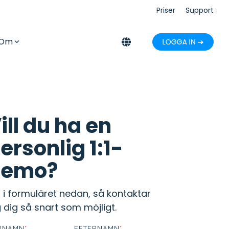
Priser
Support
Om
Tid
Handbok: Fleet management
Tidsregistering
eter.
para resurser genom att administrera fordonsflottan
 av
ffektivt.
Enkel och intuitiv tidsregistering
ill du ha en
som uppfyller lagkraven.
ersonlig 1:1-
tercard-
demo?
ll i formuläret nedan, så kontaktar
g dig så snart som möjligt.
lus-
RNAMN
*
EFTERNAMN
*