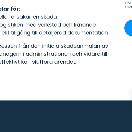
info
skyd
lar för:
pers
ler orsakar en skada
gistiken med verkstad och liknande
kt tillgång till detaljerad dokumentation
ocessen från den initiala skadeanmälan av
nagern i administrationen och vidare till
fektivt kan slutföra ärendet.