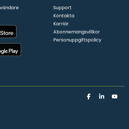
nvändare
Support
Kontakta
Karriär
Abonnemangsvillkor
Personuppgiftspolicy
Facebook
Linkedin
You