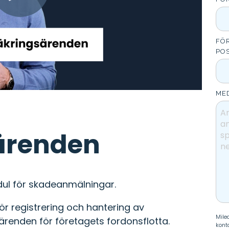
FÖ
PO
ME
ärenden
odul för skadeanmälningar.
för registrering och hantering av
Mile
renden för företagets fordonsflotta.
kont