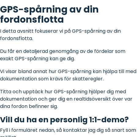
bokningsmodul.
som
AirPlus
GPS-spårning av din
anställd.
Corporate
Matcha
fordonsflotta
Asset
kvitton
management
med
AirPlus-
Administration
I detta avsnitt fokuserar vi på GPS-spårning av din
transaktioner
och
fordonsflotta.
spårning
av verktyg,
utrustning
Du får en detaljerad genomgång av de fördelar som
och
material.
exakt GPS-spårning kan ge dig.
Vi visar bland annat hur GPS-spårning kan hjälpa till med
Skador
&
dokumentation som krävs för skatteregler.
försäkring
Mobil
Titta och upptäck hur GPS-spårning hjälper dig med
skadeanmälan
och fullt
dokumentation och ger dig en realtidsöversikt över var
utnyttjande
av
dina fordon befinner sig.
försäkringar.
Vill du ha en personlig 1:1-demo?
Uppgiftsstyrning
Fyll i formuläret nedan, så kontaktar jag dig så snart som
Hantera
uppgifter