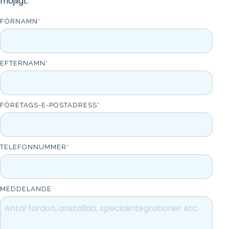
möjligt.
och koppla
dem till
utrustning
FÖRNAMN
*
eller
fordon.
EFTERNAMN
*
FÖRETAGS-E-POSTADRESS
*
TELEFONNUMMER
*
MEDDELANDE