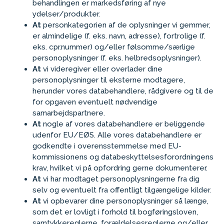
behandlingen er markedsføring af nye
ydelser/produkter.
At
personkategorien af de oplysninger vi gemmer,
er almindelige (f. eks. navn, adresse), fortrolige (f.
eks. cpr.nummer) og/eller følsomme/særlige
personoplysninger (f. eks. helbredsoplysninger).
At
vi videregiver eller overlader dine
personoplysninger til eksterne modtagere,
herunder vores databehandlere, rådgivere og til de
for opgaven eventuelt nødvendige
samarbejdspartnere.
At
nogle af vores databehandlere er beliggende
udenfor EU/EØS. Alle vores databehandlere er
godkendte i overensstemmelse med EU-
kommissionens og databeskyttelsesforordningens
krav, hvilket vi på opfordring gerne dokumenterer.
At
vi har modtaget personoplysningerne fra dig
selv og eventuelt fra offentligt tilgængelige kilder.
At
vi opbevarer dine personoplysninger så længe,
som det er lovligt i forhold til bogføringsloven,
samtykkereglerne, forældelsesreglerne og/eller