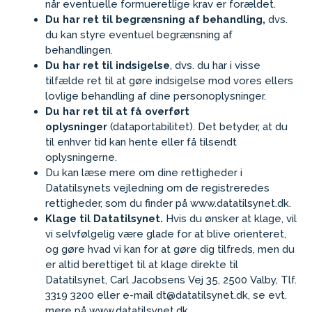
når eventuelle formueretlige krav er forældet.
Du har ret til begrænsning af behandling,
dvs.
du kan styre eventuel begrænsning af
behandlingen.
Du har ret til indsigelse
, dvs. du har i visse
tilfælde ret til at gøre indsigelse mod vores ellers
lovlige behandling af dine personoplysninger.
Du har ret til at få overført
oplysninger
(dataportabilitet). Det betyder, at du
til enhver tid kan hente eller få tilsendt
oplysningerne.
Du kan læse mere om dine rettigheder i
Datatilsynets vejledning om de registreredes
rettigheder, som du finder på www.datatilsynet.dk.
Klage til Datatilsynet.
Hvis du ønsker at klage, vil
vi selvfølgelig være glade for at blive orienteret,
og gøre hvad vi kan for at gøre dig tilfreds, men du
er altid berettiget til at klage direkte til
Datatilsynet, Carl Jacobsens Vej 35, 2500 Valby, Tlf.
3319 3200 eller e-mail dt@datatilsynet.dk, se evt.
mere på www.datatilsynet.dk.