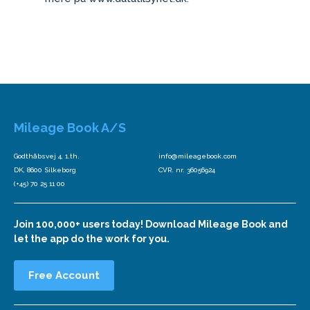
Mileage Book A/S
Godthåbsvej 4, 1.th.
info@mileagebook.com
DK, 8600 Silkeborg
CVR. nr. 36056924
(+45) 70 25 11 00
Join 100,000+ users today! Download Mileage Book and
let the app do the work for you.
Free Account