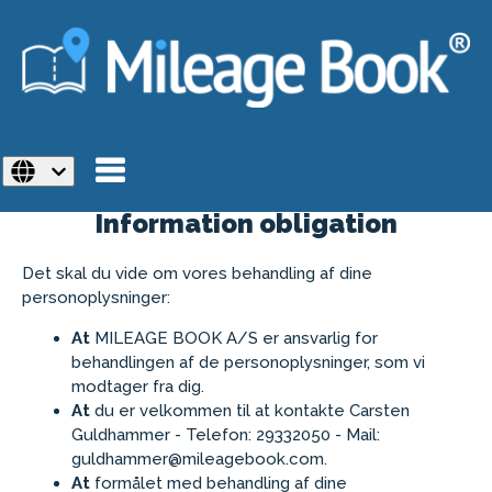
Solutions
Pricing
HOW WE PROCESS YOUR DATA
Support
Information obligation
Free account
Det skal du vide om vores behandling af dine
personoplysninger:
Login
At
MILEAGE BOOK A/S er ansvarlig for
behandlingen af de personoplysninger, som vi
modtager fra dig.
At
du er velkommen til at kontakte Carsten
Guldhammer - Telefon: 29332050 - Mail:
guldhammer@mileagebook.com.
At
formålet med behandling af dine